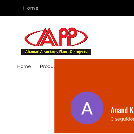
Home
Home
Home
Products
Footwear
Blog
About 
Anand 
0
seguido