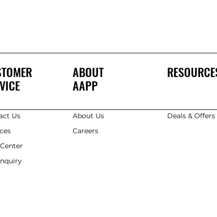
STOMER
ABOUT
RESOURCE
VICE
AAPP
act Us
About Us
Deals & Offer
ices
Careers
 Center
Enquiry