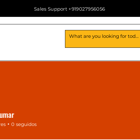
Sales Support +919027956056
Us
Contact Us
Kumar
res
0
seguidos