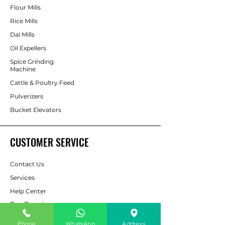
Flour Mills
Rice Mills
Dal Mills
Oil Expellers
Spice Grinding
Machine
Cattle & Poultry Feed
Pulverizers
Bucket Elevators
CUSTOMER SERVICE
Contact Us
Services
Help Center
For Enquiry
Phone
WhatsApp
Address