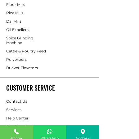
Flour Mills
Rice Mills
Dal Mills
Oil Expellers
Spice Grinding
Machine
Cattle & Poultry Feed
Pulverizers
Bucket Elevators
CUSTOMER SERVICE
Contact Us
Services
Help Center
For Enquiry
Phone
WhatsApp
Address