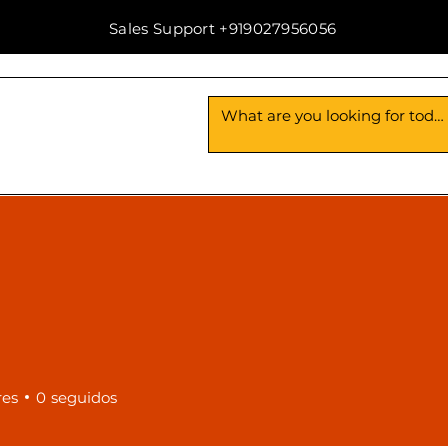
Sales Support +919027956056
Us
Contact Us
res
0
seguidos