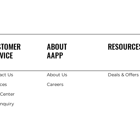
STOMER
ABOUT
RESOURCE
VICE
AAPP
act Us
About Us
Deals & Offer
ices
Careers
 Center
Enquiry