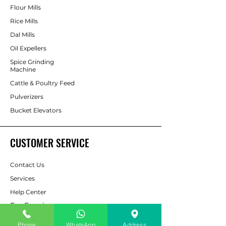
Flour Mills
Rice Mills
Dal Mills
Oil Expellers
Spice Grinding
Machine
Cattle & Poultry Feed
Pulverizers
Bucket Elevators
CUSTOMER SERVICE
Contact Us
Services
Help Center
For Enquiry
Phone
WhatsApp
Address