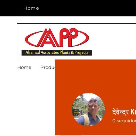
Home
Home
Home
Products
Footwear
Blog
About 
देवेन्द्र
0
seguido