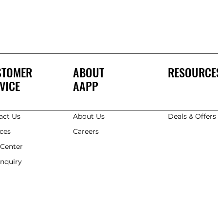
STOMER
ABOUT
RESOURCE
VICE
AAPP
act Us
About Us
Deals & Offer
ices
Careers
 Center
Enquiry