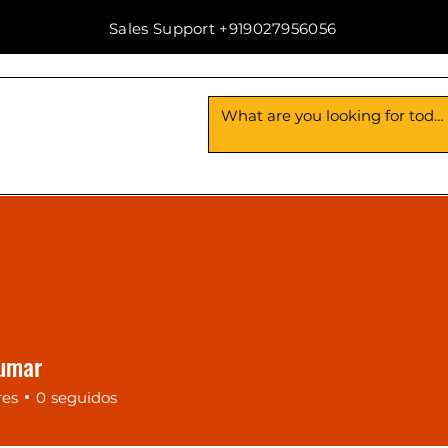
Sales Support +919027956056
Us
Contact Us
 Kumar
res
0
seguidos