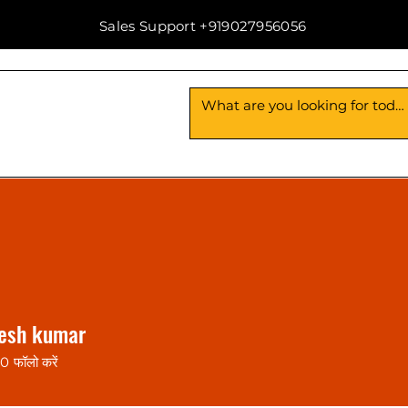
Sales Support +919027956056
Blog
About Us
Contact Us
hesh kumar
0
फॉलो करें