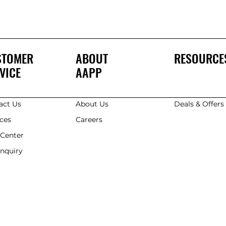
STOMER
ABOUT
RESOURCE
VICE
AAPP
act Us
About Us
Deals & Offer
ices
Careers
 Center
Enquiry