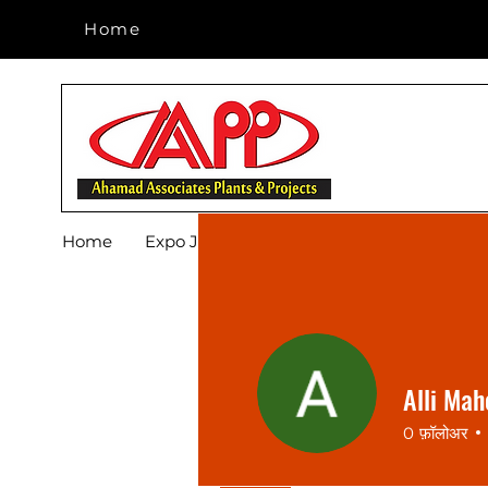
Home
Home
Home
Expo July 2026
Products
Footwear
Alli Ma
0
फ़ॉलोअर