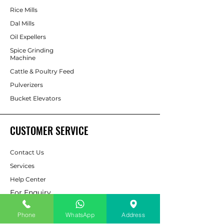
Rice Mills
Dal Mills
Oil Expellers
Spice Grinding
Machine
Cattle & Poultry Feed
Pulverizers
Bucket Elevators
CUSTOMER SERVICE
Contact Us
Services
Help Center
For Enquiry
Phone
WhatsApp
Address
ABOUT AAPP