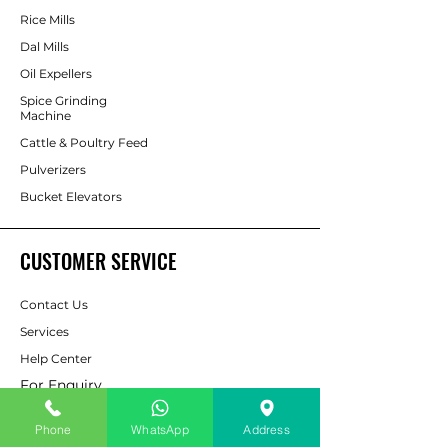
Rice Mills
Dal Mills
Oil Expellers
Spice Grinding
Machine
Cattle & Poultry Feed
Pulverizers
Bucket Elevators
CUSTOMER SERVICE
Contact Us
Services
Help Center
For Enquiry
Phone
WhatsApp
Address
ABOUT AAPP