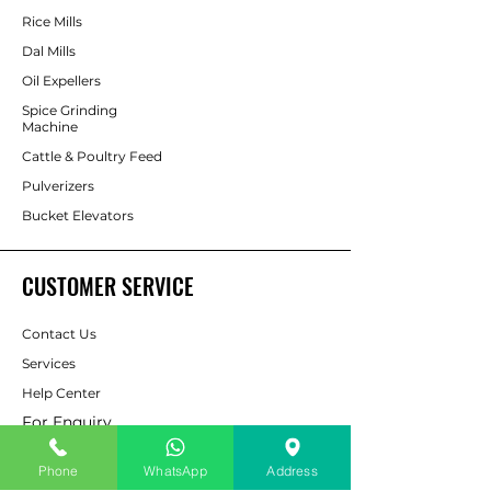
Rice Mills
Dal Mills
Oil Expellers
Spice Grinding
Machine
Cattle & Poultry Feed
Pulverizers
Bucket Elevators
CUSTOMER SERVICE
Contact Us
Services
Help Center
For Enquiry
Phone
WhatsApp
Address
ABOUT AAPP