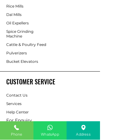
Rice Mills
Dal Mills
Oil Expellers
Spice Grinding
Machine
Cattle & Poultry Feed
Pulverizers
Bucket Elevators
CUSTOMER SERVICE
Contact Us
Services
Help Center
For Enquiry
Phone
WhatsApp
Address
ABOUT AAPP