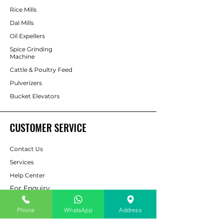
Rice Mills
Dal Mills
Oil Expellers
Spice Grinding
Machine
Cattle & Poultry Feed
Pulverizers
Bucket Elevators
CUSTOMER SERVICE
Contact Us
Services
Help Center
For Enquiry
Phone
WhatsApp
Address
ABOUT AAPP