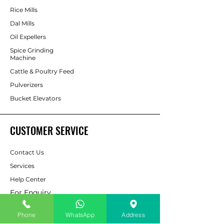
Rice Mills
Dal Mills
Oil Expellers
Spice Grinding
Machine
Cattle & Poultry Feed
Pulverizers
Bucket Elevators
CUSTOMER SERVICE
Contact Us
Services
Help Center
For Enquiry
Phone
WhatsApp
Address
ABOUT AAPP