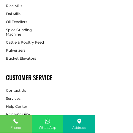
Rice Mills
Dal Mills
Oil Expellers
Spice Grinding
Machine
Cattle & Poultry Feed
Pulverizers
Bucket Elevators
CUSTOMER SERVICE
Contact Us
Services
Help Center
For Enquiry
Phone
WhatsApp
Address
ABOUT AAPP