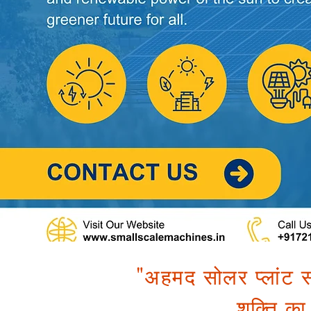
"अहमद सोलर प्लांट सॉ
शक्ति का