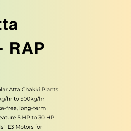
tta
- RAP
olar Atta Chakki Plants
kg/hr to 500kg/hr,
e-free, long-term
feature 5 HP to 30 HP
s' IE3 Motors for