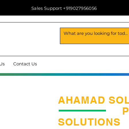
Sales Support +919027956056
Us
Contact Us
AHAMAD SO
PLA
SOLUTIONS