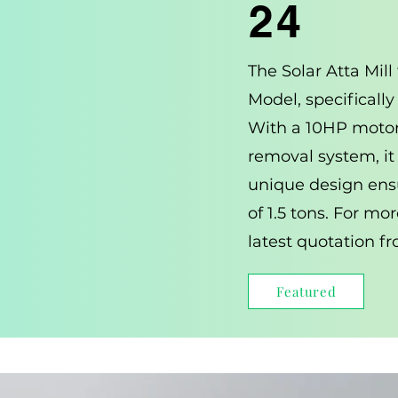
24
The Solar Atta Mil
Model, specifically
With a 10HP motor
removal system, it e
unique design ensu
of 1.5 tons. For mo
latest quotation f
Featured