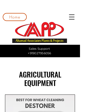
Home
Sales Support
+919027956056
AGRICULTURAL
EQUIPMENT