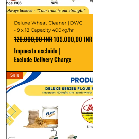
Deluxe Wheat Cleaner | DWC
- 9 x 18 Capacity 400kg/hr
Precio
Precio de oferta
125.000,00 INR
105.000,00 INR
Impuesto excluido
|
Exclude Delivery Charge
Sale