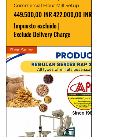
Commercial Flour Mill Setup
Precio
Precio de oferta
449.500,00 INR
422.000,00 INR
Impuesto excluido
|
Exclude Delivery Charge
Best Seller