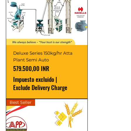
Deluxe Series 150kg/hr Atta
Plant Semi Auto
Precio
579.500,00 INR
Impuesto excluido
|
Exclude Delivery Charge
Best Seller