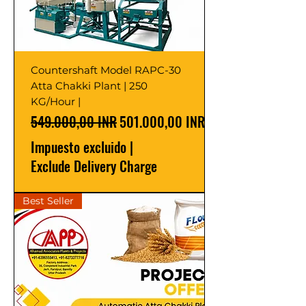
Countershaft Model RAPC-30
Atta Chakki Plant | 250
KG/Hour |
Precio
Precio de oferta
549.000,00 INR
501.000,00 INR
Impuesto excluido
|
Exclude Delivery Charge
Best Seller