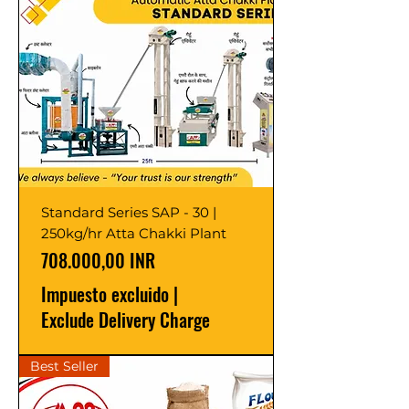
Standard Series SAP - 30 |
250kg/hr Atta Chakki Plant
Precio
708.000,00 INR
Impuesto excluido
|
Exclude Delivery Charge
Best Seller