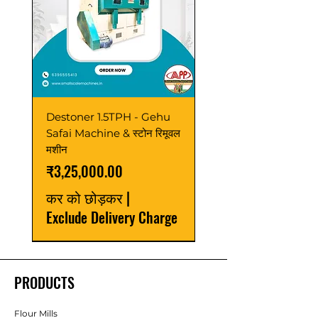
Destoner 1.5TPH - Gehu
Safai Machine & स्टोन रिमूवल
मशीन
मूल्य
₹3,25,000.00
कर को छोड़कर
|
Exclude Delivery Charge
Latest
Sale
Best Seller
Power Saver
Best Seller
Best Seller
Best Seller
Latest
Latest
Latest
New Launch
Best Seller
New Launch
Upgrade
PRODUCTS
Flour Mills