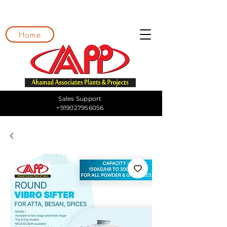
Home
Sales Support
+919027956056