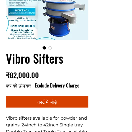
Vibro Sifters
मूल्य
₹82,000.00
कर को छोड़कर
|
Exclude Delivery Charge
कार्ट में जोड़ें
Vibro sifters available for powder and
grains. 24inch to 42inch Single tray,
Double Tray and Triple Tray available.