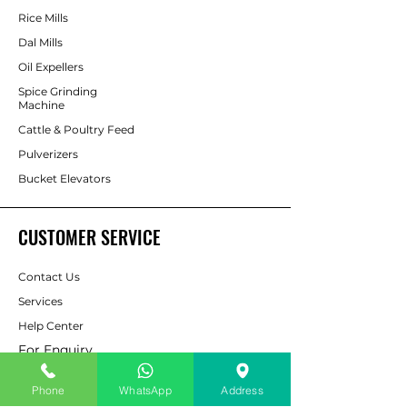
Rice Mills
Dal Mills
Oil Expellers
Spice Grinding
Machine
Cattle & Poultry Feed
Pulverizers
Bucket Elevators
CUSTOMER SERVICE
Contact Us
Services
Help Center
For Enquiry
Phone
WhatsApp
Address
ABOUT AAPP